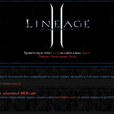
Приветствую тебя
Гость
на сайте клана
Vipers
Главная
|
Регистрация
|
Вход
равится не спешите бить клавиатурой по столу! сперва напишите в этой теме о своей п
3
|
Комментарии (0)
й, клановый WEB-сайт
понятно спрашиваем. Адресс нашего сайта
http://vipers.ucoz.ua
номер комнаты в рк 5832