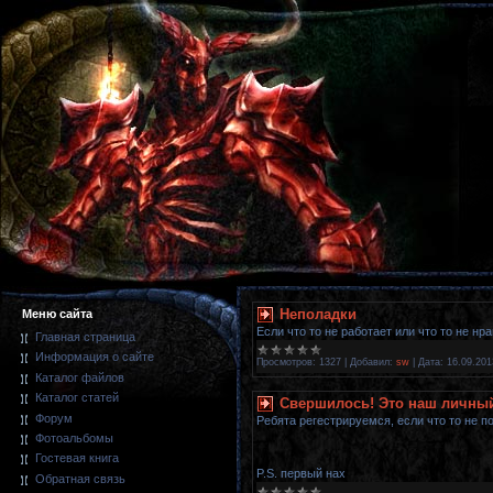
Неполадки
Меню сайта
Если что то не работает или что то не н
Главная страница
Информация о сайте
Просмотров:
1327
|
Добавил:
sw
|
Дата:
16.09.201
Каталог файлов
Каталог статей
Свершилось! Это наш личны
Форум
Ребята регестрируемся, если что то не 
Фотоальбомы
Гостевая книга
P.S. первый нах
Обратная связь