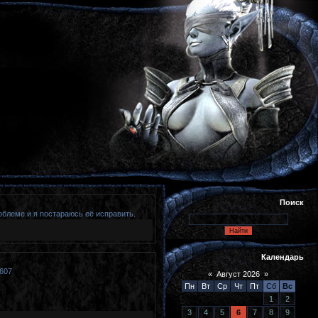
Поиск
роблеме и я постараюсь её исправить.
Календарь
607
«
Август 2026
»
Пн
Вт
Ср
Чт
Пт
Сб
Вс
1
2
3
4
5
6
7
8
9